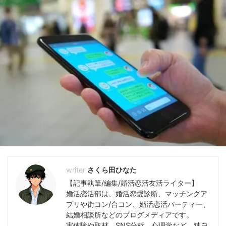
さくら田ひなた
【記事執筆/編集/婚活恋活友活ライター】
婚活恋活部は、婚活恋愛診断、マッチングア
プリや街コン/合コン、婚活恋活パーティー、
結婚相談所などのブログメディアです。
実体験や取材、SNS分析、心理学など、独自