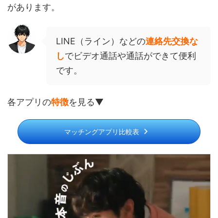
があります。
LINE（ライン）などの
連絡先交換な
し
でビデオ通話や通話ができて便利
です。
各アプリの
特徴
を見る▼
マッチングアプリ比較表