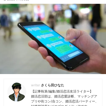
さくら田ひなた
【記事執筆/編集/婚活恋活友活ライター】
婚活恋活部は、婚活恋愛診断、マッチングア
プリや街コン/合コン、婚活恋活パーティー、