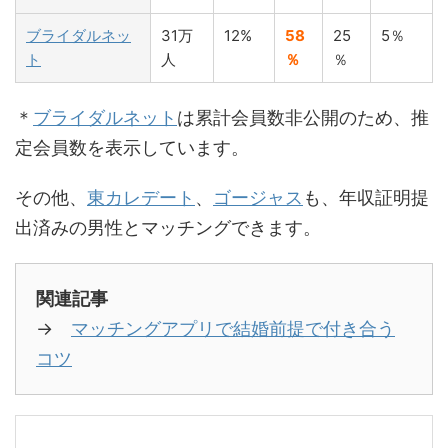
ブライダルネッ
31万
12%
58
25
5％
ト
人
％
％
＊
ブライダルネット
は累計会員数非公開のため、推
定会員数を表示しています。
その他、
東カレデート
、
ゴージャス
も、年収証明提
出済みの男性とマッチングできます。
関連記事
→
マッチングアプリで結婚前提で付き合う
コツ