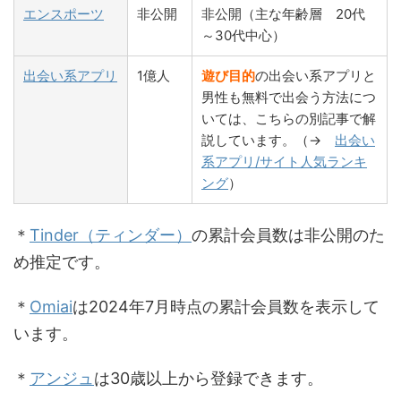
エンスポーツ
非公開
非公開（主な年齢層 20代
～30代中心）
出会い系アプリ
1億人
遊び目的
の出会い系アプリと
男性も無料で出会う方法につ
いては、こちらの別記事で解
説しています。（→
出会い
系アプリ/サイト人気ランキ
ング
）
＊
Tinder（ティンダー）
の累計会員数は非公開のた
め推定です。
＊
Omiai
は2024年7月時点の累計会員数を表示して
います。
＊
アンジュ
は30歳以上から登録できます。