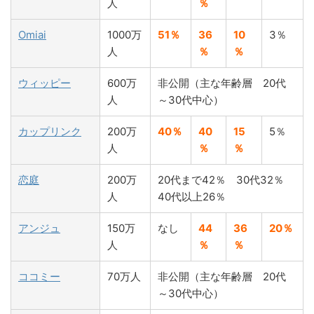
人
％
Omiai
1000万
51％
36
10
3％
人
％
％
ウィッピー
600万
非公開（主な年齢層 20代
人
～30代中心）
カップリンク
200万
40％
40
15
5％
人
％
％
恋庭
200万
20代まで42％ 30代32％
人
40代以上26％
アンジュ
150万
なし
44
36
20％
人
％
％
ココミー
70万人
非公開（主な年齢層 20代
～30代中心）