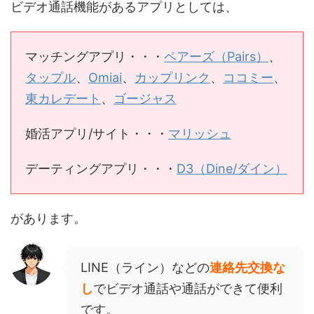
ビデオ通話機能があるアプリとしては、
マッチングアプリ・・・
ペアーズ（Pairs）
、
タップル
、
Omiai
、
カップリンク
、
ココミー
、
東カレデート
、
ゴージャス
婚活アプリ/サイト・・・
マリッシュ
デーティングアプリ・・・
D3（Dine/ダイン）
があります。
LINE（ライン）などの
連絡先交換な
し
でビデオ通話や通話ができて便利
です。