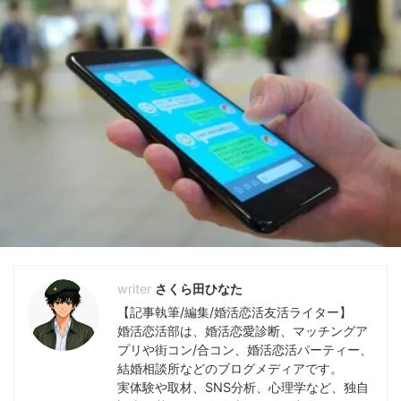
さくら田ひなた
【記事執筆/編集/婚活恋活友活ライター】
婚活恋活部は、婚活恋愛診断、マッチングア
プリや街コン/合コン、婚活恋活パーティー、
結婚相談所などのブログメディアです。
実体験や取材、SNS分析、心理学など、独自