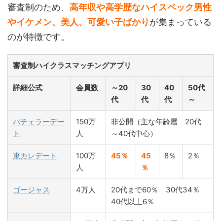
審査制のため、
高年収や高学歴なハイスペック男性
やイケメン、美人、可愛い子ばかり
が集まっている
のが特徴です。
審査制ハイクラスマッチングアプリ
詳細公式
会員数
～20
30
40
50代
代
代
代
～
バチェラーデー
150万
非公開（主な年齢層 20代
ト
人
～40代中心）
東カレデート
100万
45％
45
8％
2％
人
％
ゴージャス
4万人
20代まで60％ 30代34％
40代以上6％