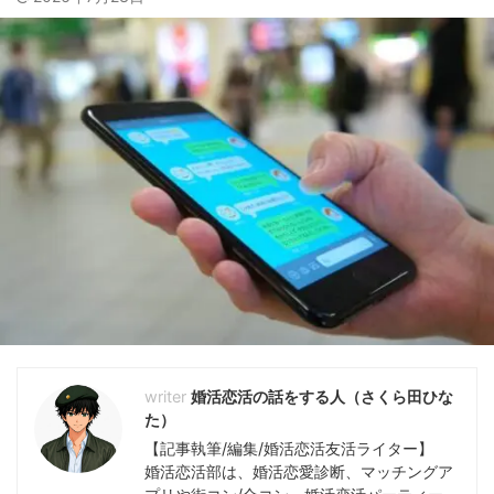
婚活恋活の話をする人（さくら田ひな
た）
【記事執筆/編集/婚活恋活友活ライター】
婚活恋活部は、婚活恋愛診断、マッチングア